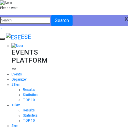
Please wait...
x
Search
ESE
EVENTS
PLATFORM
ESE
Events
Organizer
21km
Results
Statistics
TOP 10
10km
Results
Statistics
TOP 10
5km