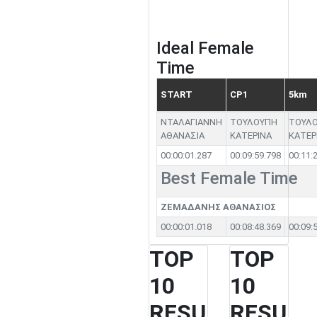
Ideal Female
Time
START
CP1
5km
ΝΤΑΛΑΓΙΑΝΝΗ
ΤΟΥΛΟΥΠΗ
ΤΟΥΛ
ΑΘΑΝΑΣΙΑ
ΚΑΤΕΡΙΝΑ
ΚΑΤΕΡ
00:00:01.287
00:09:59.798
00:11:
Best Female Time
ΖΕΜΑΔΑΝΗΣ ΑΘΑΝΑΣΙΟΣ
00:00:01.018
00:08:48.369
00:09:
TOP
TOP
10
10
RESU
RESU