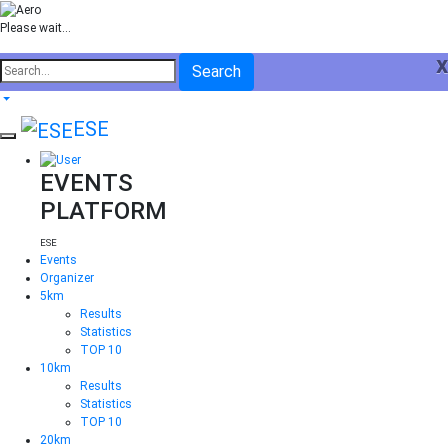
Please wait...
x
Search
ESE
EVENTS
PLATFORM
ESE
Events
Organizer
5km
Results
Statistics
TOP 10
10km
Results
Statistics
TOP 10
20km