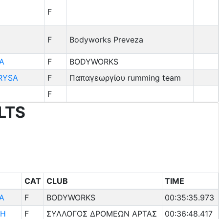
F
F
Bodyworks Preveza
Α
F
BODYWORKS
RYSA
F
Παπαγεωργίου rumming team
F
LTS
CAT
CLUB
TIME
Α
F
BODYWORKS
00:35:35.973
ΚΗ
F
ΣΥΛΛΟΓΟΣ ΔΡΟΜΕΩΝ ΑΡΤΑΣ
00:36:48.417