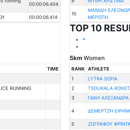
υ running
9
ΜΥΘΗ ΧΡΙΣΤΙΝΑ
00:00:06.404
ΜΑΝΙΔΗ ΕΛΕΟΝΩΡ
10
ΟΥ
00:00:06.414
ΜΕΡΟΠΗ
TOP 10 RESU
5km
Women
TIME
RANK
ATHLETE
1
LYTRA SOFIA
LICE RUNNING
2
TSOUKALA KONST
3
ΓΑΚΗ ΑΛΕΞΑΝΔΡΑ
4
ΔΕΜΕΡΤΖΗ ΕΙΡΗΝ
5
ΖΩΓΡΑΦΟΥ ΦΡΙΝΤ