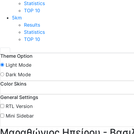
Statistics
TOP 10
5km
Results
Statistics
TOP 10
Theme Option
Light Mode
Dark Mode
Color Skins
General Settings
RTL Version
Mini Sidebar
Μαραθώνιος Ηπείρου - Βασι