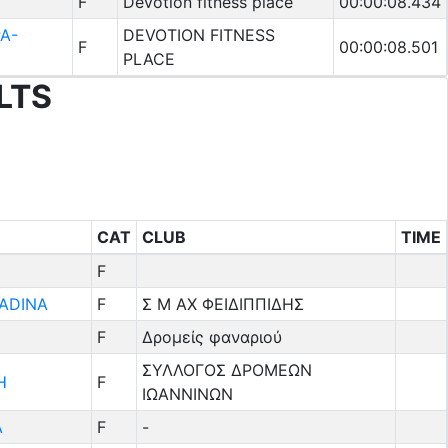
F
Devotion fitness place
00:00:08.434
Α-
DEVOTION FITNESS
F
00:00:08.501
PLACE
LTS
CAT
CLUB
TIME
F
ADINA
F
Σ Μ ΑΧ ΦΕΙΔΙΠΠΙΔΗΣ
F
Δρομείς φαναριού
ΣΥΛΛΟΓΟΣ ΔΡΟΜΕΩΝ
Η
F
ΙΩΑΝΝΙΝΩΝ
Α
F
-