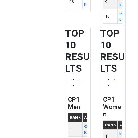
10
M
-
9
ΚΩΝΣΤΑΝΤΙΝΟΣ
ΚΩΝΣΤΑΝ
ΜΠΟΥΝΤΑ
10
ΒΙΚΤΩΡΙΑ
TOP
TOP
10
10
RESU
RESU
LTS
LTS
CP1
CP1
Men
Wome
n
RANK
ATHLETE
CAT
CLUB
RANK
ATHLET
ΦΑΣΣΑΣ
1
M
-
ΚΩΣΤΑΣ
ΚΑΤΣΟΥΛ
1