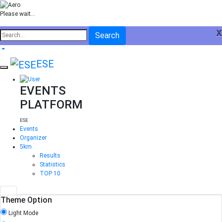
Please wait...
x
Search
ESE
EVENTS
PLATFORM
ESE
Events
Organizer
5km
Results
Statistics
TOP 10
Theme Option
Light Mode