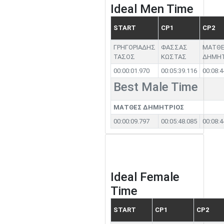
Ideal Men Time
START
CP1
CP2
ΓΡΗΓΟΡΙΑΔΗΣ
ΦΑΣΣΑΣ
ΜΑΤΘ
ΤΑΣΟΣ
ΚΩΣΤΑΣ
ΔΗΜΗΤ
00:00:01.970
00:05:39.116
00:08:4
Best Male Time
ΜΑΤΘΕΣ ΔΗΜΗΤΡΙΟΣ
00:00:09.797
00:05:48.085
00:08:4
Ideal Female
Time
START
CP1
CP2